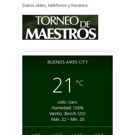
Datos útiles, teléfonos y horarios
BUENOS AIRES CITY
21
°C
cielo claro
Humedad: 100%
Viento: 3km/h SSO
Máx. 22 • Mín. 20
°C
°C
°C
°C